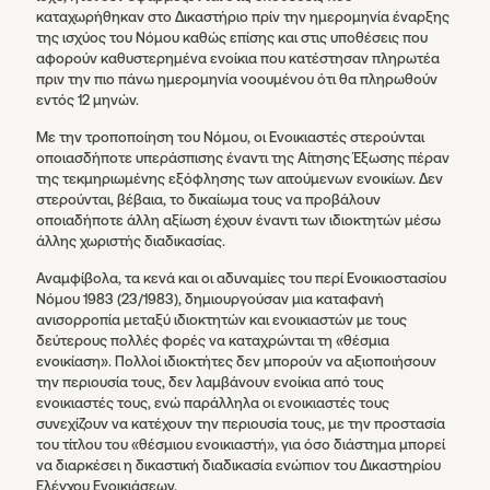
καταχωρήθηκαν στο Δικαστήριο πρίν την ημερομηνία έναρξης
της ισχύος του Νόμου καθώς επίσης και στις υποθέσεις που
αφορούν καθυστερημένα ενοίκια που κατέστησαν πληρωτέα
πριν την πιο πάνω ημερομηνία νοουμένου ότι θα πληρωθούν
εντός 12 μηνών.
Με την τροποποίηση του Νόμου, οι Ενοικιαστές στερούνται
οποιασδήποτε υπεράσπισης έναντι της Αίτησης Έξωσης πέραν
της τεκμηριωμένης εξόφλησης των αιτούμενων ενοικίων. Δεν
στερούνται, βέβαια, το δικαίωμα τους να προβάλουν
οποιαδήποτε άλλη αξίωση έχουν έναντι των ιδιοκτητών μέσω
άλλης χωριστής διαδικασίας.
Αναμφίβολα, τα κενά και οι αδυναμίες του περί Ενοικιοστασίου
Νόμου 1983 (23/1983), δημιουργούσαν μια καταφανή
ανισορροπία μεταξύ ιδιοκτητών και ενοικιαστών με τους
δεύτερους πολλές φορές να καταχρώνται τη «θέσμια
ενοικίαση». Πολλοί ιδιοκτήτες δεν μπορούν να αξιοποιήσουν
την περιουσία τους, δεν λαμβάνουν ενοίκια από τους
ενοικιαστές τους, ενώ παράλληλα οι ενοικιαστές τους
συνεχίζουν να κατέχουν την περιουσία τους, με την προστασία
του τίτλου του «θέσμιου ενοικιαστή», για όσο διάστημα μπορεί
να διαρκέσει η δικαστική διαδικασία ενώπιον του Δικαστηρίου
Ελέγχου Ενοικιάσεων.