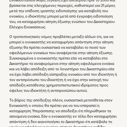
Ενοικιοστασίου Νόμο, δηλαδή έχει ανεγερθεί πριν το 2000 και
βρίσκεται στις ελεγχόμενες περιοχές, καθυστερεί για 21 μέρες
μετά την επίδοση γραπτής ειδοποίησης για καταβολή του
ενοικίου, ο ιδιοκτήτης μπορεί μετά από έγγραφη ειδοποίηση
του, να καταχωρήσει αίτηση έξωσης ενώπιον του Δικαστηρίου
Ελέγχου Ενοικιάσεως.
Ο τροποποιητικός νόμος προβλέπει μεταξύ άλλων ότι, για να
μπορεί ο ενοικιαστής να καταχωρήσει απάντηση στην αίτηση
έξωσης θα πρέπει ουσιαστικά να καταβάλει το ποσό των
οφειλόμενων ενοικίων που αναφέρεται στην αίτηση έξωσης.
Συγκεκριμένα ο ενοικιαστής πρέπει είτε να καταβάλει στο
Δικαστήριο τα αναφερόμενα στην αίτηση οφειλόμενα ενοίκια
και να λάβει απόδειξη από το λογιστήριο του Δικαστηρίου είτε
να έχει λάβει απόδειξη είσπραξης ενοικίου από τον ιδιοκτήτη ή
τον αντιπρόσωπο του ιδιοκτήτη ή να έχει στην κατοχή του
απόδειξη κατάθεσης χρηματοπιστωτικού ιδρύματος προς
όφελος του ιδιοκτήτη ή αντιπροσώπου αυτού.
Το βάρος της απόδειξης πλέον, ουσιαστικά μετατίθεται στον
Ενοικιαστή ο οποίος θα πρέπει για να του επιτραπεί η
καταχώρηση Υπεράσπισης να αποδείξει ότι πληρώθηκαν τα
αιτούμενα ενοίκια. Εάν ο ενοικιαστής εν τέλει δεν καταχωρήσει
απάντηση ή δεν ικανοποιήσει το Δικαστήριο ότι κατέβαλε το