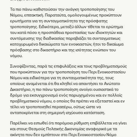
Τα πιο πάνω καθιστούσαν την ανάγκη τροποποίησης του
Νόμου, επιτακτική. Παραταύτα, ομολογουμένως προκύπτουν
ερωτήματα για τη συνταγματικότητα της πρόσφατης
τροποποίησης. Ειδικότερα, μεταξύ άλλων τίθεται το ερώτημα
του κατά πόσο η προσπάθεια προστασίας των ιδιοκτητών και
συντόμευσης της διαδικασίας παραβιάζει τα συνταγματικως
κατοχυρωμένα δικαιώματα των ενοικιαστών, ήτοι το δικαίωμα
πρόσβασης στο δικαστήριο και της ισότητας ενώπιον του
νόμου.
Συνοψίζοντας, παρά τις επιφυλάξεις και τους προβληματισμούς
που προκύπτουν για την τροποποίηση του Περι Ενοικιοστασίου
Νόμου και ειδικότερα για τη συνταγματικότητα της, τους
οποίους αναμένεται ότι θα κληθεί να απαντήσει το Ανώτατο
Δικαστήριο, η πιο πάνω τροποποίηση ανοίγει ουσιαστικά το
δρόμο για εκσυγχρονισμό ενός παρωχημένου και εν πολλοίς
προβληματικού νόμου, ο οποίος θα πρέπει να εξεταστεί και εν
τέλει να τροποποιηθεί περαιτέρω, ούτως ώστε να
ανταποκρίνεται στη σημερινή ισχύουσα κατάσταση.
Παρέλκει να ειπωθεί ότι παρόμοια ρύθμιση επιβάλλεται να γίνει
και στους Θεσμούς Πολιτικής Δικονομίας αναφορικά με τα
ακίνητα που δεν εμπίπτουν στο Περι Ενοικιοστασίου Νόμο