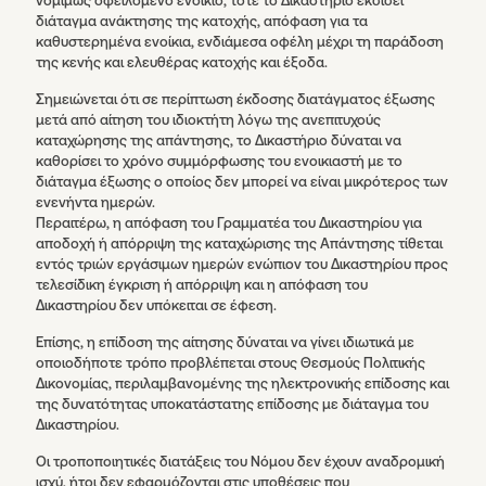
νομίμως οφειλόμενο ενοίκιο, τότε το Δικαστήριο εκδίδει
διάταγμα ανάκτησης της κατοχής, απόφαση για τα
καθυστερημένα ενοίκια, ενδιάμεσα οφέλη μέχρι τη παράδοση
της κενής και ελευθέρας κατοχής και έξοδα.
Σημειώνεται ότι σε περίπτωση έκδοσης διατάγματος έξωσης
μετά από αίτηση του ιδιοκτήτη λόγω της ανεπιτυχούς
καταχώρησης της απάντησης, το Δικαστήριο δύναται να
καθορίσει το χρόνο συμμόρφωσης του ενοικιαστή με το
διάταγμα έξωσης ο οποίος δεν μπορεί να είναι μικρότερος των
ενενήντα ημερών.
Περαιτέρω, η απόφαση του Γραμματέα του Δικαστηρίου για
αποδοχή ή απόρριψη της καταχώρισης της Απάντησης τίθεται
εντός τριών εργάσιμων ημερών ενώπιον του Δικαστηρίου προς
τελεσίδικη έγκριση ή απόρριψη και η απόφαση του
Δικαστηρίου δεν υπόκειται σε έφεση.
Επίσης, η επίδοση της αίτησης δύναται να γίνει ιδιωτικά με
οποιοδήποτε τρόπο προβλέπεται στους Θεσμούς Πολιτικής
Δικονομίας, περιλαμβανομένης της ηλεκτρονικής επίδοσης και
της δυνατότητας υποκατάστατης επίδοσης με διάταγμα του
Δικαστηρίου.
Οι τροποποιητικές διατάξεις του Νόμου δεν έχουν αναδρομική
ισχύ, ήτοι δεν εφαρμόζονται στις υποθέσεις που